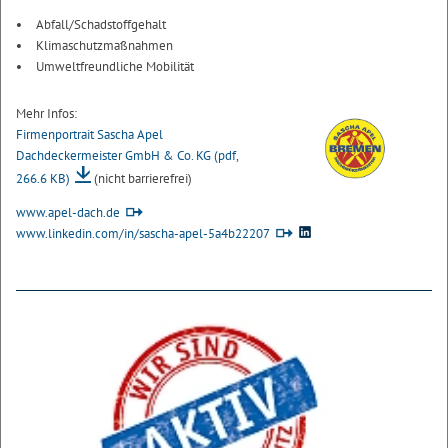
Abfall/Schadstoffgehalt
Klimaschutzmaßnahmen
Umweltfreundliche Mobilität
Mehr Infos:
Firmenportrait Sascha Apel
Dachdeckermeister GmbH & Co. KG
(pdf,
266.6 KB)
(nicht barrierefrei)
www.apel-dach.de
www.linkedin.com/in/sascha-apel-5a4b22207