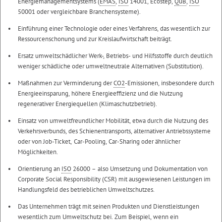
Energiemanagementsystems (
EMAS
,
ISO
14001, Ecostep,
QuB
,
ISO
50001 oder vergleichbare Branchensysteme).
Einführung einer Technologie oder eines Verfahrens, das wesentlich zur
Ressourcenschonung und zur Kreislaufwirtschaft beiträgt.
Ersatz umweltschädlicher Werk-, Betriebs- und Hilfsstoffe durch deutlich
weniger schädliche oder umweltneutrale Alternativen (Substitution).
Maßnahmen zur Verminderung der
CO2
-Emissionen, insbesondere durch
Energieeinsparung, höhere Energieeffizienz und die Nutzung
regenerativer Energiequellen (Klimaschutzbetrieb).
Einsatz von umweltfreundlicher Mobilität, etwa durch die Nutzung des
Verkehrsverbunds, des Schienentransports, alternativer Antriebssysteme
oder von Job-Ticket,
Car-Pooling
,
Car-Sharing
oder ähnlicher
Möglichkeiten.
Orientierung an
ISO
26000 – also Umsetzung und Dokumentation von
Corporate Social Responsibility
(CSR) mit ausgewiesenen Leistungen im
Handlungsfeld des betrieblichen Umweltschutzes.
Das Unternehmen trägt mit seinen Produkten und Dienstleistungen
wesentlich zum Umweltschutz bei. Zum Beispiel, wenn ein