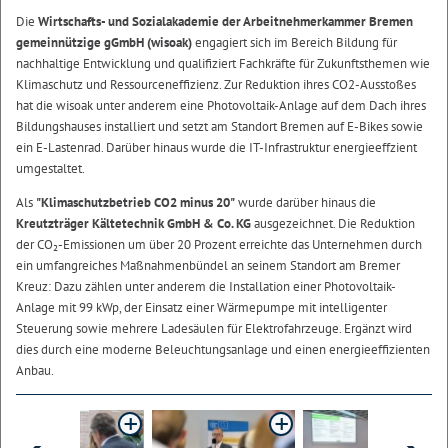
Die
Wirtschafts- und Sozialakademie der Arbeitnehmerkammer Bremen
gemeinnützige gGmbH (wisoak)
engagiert sich im Bereich Bildung für
nachhaltige Entwicklung und qualifiziert Fachkräfte für Zukunftsthemen wie
Klimaschutz und Ressourceneffizienz. Zur Reduktion ihres CO2-Ausstoßes
hat die wisoak unter anderem eine Photovoltaik-Anlage auf dem Dach ihres
Bildungshauses installiert und setzt am Standort Bremen auf E-Bikes sowie
ein E-Lastenrad. Darüber hinaus wurde die IT-Infrastruktur energieeffzient
umgestaltet.
Als
"Klimaschutzbetrieb CO2 minus 20"
wurde darüber hinaus die
Kreutzträger Kältetechnik GmbH & Co. KG
ausgezeichnet. Die Reduktion
der CO₂-Emissionen um über 20 Prozent erreichte das Unternehmen durch
ein umfangreiches Maßnahmenbündel an seinem Standort am Bremer
Kreuz: Dazu zählen unter anderem die Installation einer Photovoltaik-
Anlage mit 99 kWp, der Einsatz einer Wärmepumpe mit intelligenter
Steuerung sowie mehrere Ladesäulen für Elektrofahrzeuge. Ergänzt wird
dies durch eine moderne Beleuchtungsanlage und einen energieeffizienten
Anbau.