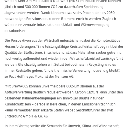
werden kann. Am Mittelkalorik-Kraftwerk (MKK) im Industriehafen könnten
jährlich rund 300.000 Tonnen CO2 zur dauerhaften Speicherung
abgeschieden werden. Damit könnten etwa sechs Prozent der bis 2030
notwendigen Emissionsreduktionen Bremens erreicht werden. Zugleich
würde eine zentrale Infrastruktur der Abfall- und Wärmeversorgung
dekarbonisiert.
Die Perspektiven aus der Wirtschaft unterstrichen dabei die Komplexität der
Herausforderungen: "Eine leistungsfähige Kreislaufwirtschaft beginnt bei der
Qualität der Stoffströme. Entscheidend ist, dass Materialien sauber getrennt,
hochwertig aufbereitet und wieder in den Wirtschaftskreislauf zurückgeführt
werden. Gleichzeitig sehen wir: Selbst bei optimalem Recycling wird es
immer Reststoffe geben, für die thermische Verwertung notwendig bleibt",
so Paul Hoffmeyer, Prokurist der Nehlsen AG.
"Mit BreWACCS können unvermeidbare CO2-Emissionen aus der
Abfallverwertung deutlich reduziert werden. Carbon Capture kann unter den
passenden Rahmenbedingungen ein sinnvoller Baustein für den
Klimaschutz sein – gerade in Bereichen, in denen Emissionen technisch
kaum vermeidbar sind", erklärte Stefan Weber, Geschäftsführer der swb
Entsorgung GmbH & Co. KG.
In ihrem Vortrag stellte die Senatorin für Umwelt, Klima und Wissenschaft,