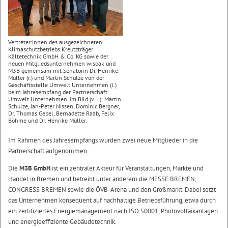
Vertreter:innen des ausgezeichneten
Klimaschutzbetriebs Kreutzträger
Kältetechnik GmbH & Co. KG sowie der
neuen Mitgliedsunternehmen wisoak und
M3B gemeinsam mit Senatorin Dr. Henrike
Müller (r.) und Martin Schulze von der
Geschäftsstelle Umwelt Unternehmen (l.)
beim Jahresempfang der Partnerschaft
Umwelt Unternehmen. Im Bild (v. l.): Martin
Schulze, Jan-Peter Nissen, Dominic Bergner,
Dr. Thomas Gebel, Bernadette Raab, Felix
Böhme und Dr. Henrike Müller.
Im Rahmen des Jahresempfangs wurden zwei neue Mitglieder in die
Partnerschaft aufgenommen:
Die
M3B GmbH
ist ein zentraler Akteur für Veranstaltungen, Märkte und
Handel in Bremen und betreibt unter anderem die MESSE BREMEN,
CONGRESS BREMEN sowie die ÖVB-Arena und den Großmarkt. Dabei setzt
das Unternehmen konsequent auf nachhaltige Betriebsführung, etwa durch
ein zertifiziertes Energiemanagement nach ISO 50001, Photovoltaikanlagen
und energieeffiziente Gebäudetechnik.