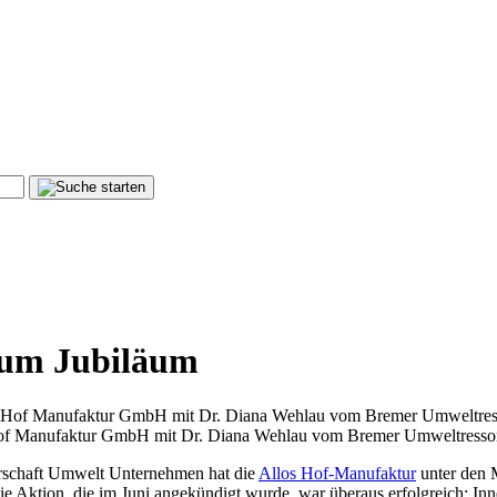
 zum Jubiläum
of Manufaktur GmbH mit Dr. Diana Wehlau vom Bremer Umweltressort 
rschaft Umwelt Unternehmen hat die
Allos Hof-Manufaktur
unter den M
ie Aktion, die im Juni angekündigt wurde, war überaus erfolgreich: In